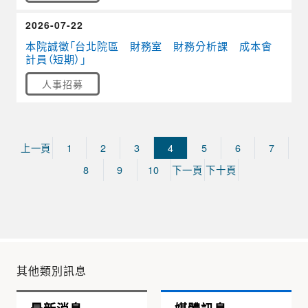
2026-07-22
本院誠徵「台北院區 財務室 財務分析課 成本會
計員（短期）」
人事招募
上一頁
1
2
3
4
5
6
7
8
9
10
下一頁
下十頁
其他類別訊息