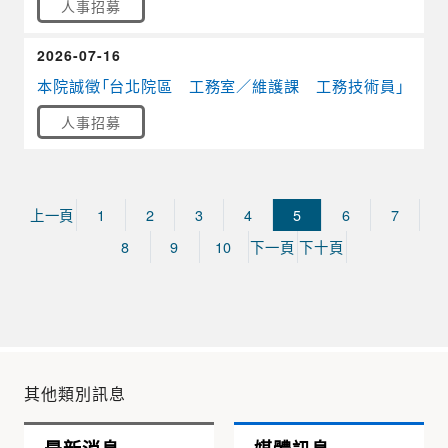
人事招募
2026-07-16
本院誠徵「台北院區 工務室／維護課 工務技術員」
人事招募
上一頁
1
2
3
4
5
6
7
8
9
10
下一頁
下十頁
其他類別訊息