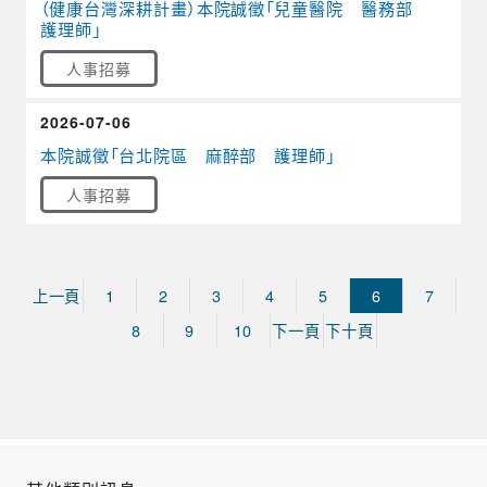
（健康台灣深耕計畫）本院誠徵「兒童醫院 醫務部
護理師」
人事招募
2026-07-06
本院誠徵「台北院區 麻醉部 護理師」
人事招募
上一頁
1
2
3
4
5
6
7
8
9
10
下一頁
下十頁