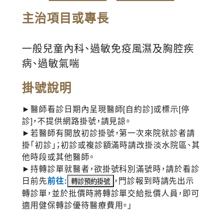
主治項目或專長
一般兒童內科、過敏免疫風濕及胸腔疾
病、過敏氣喘
掛號說明
►醫師看診日期內呈現醫師[自約診]或標示[停
診]，不提供網路掛號，請見諒。
►若醫師有開放初診掛號，第一次來院就診者請
掛「初診」；初診或複診額滿時請改掛淡水院區、其
他時段或其他醫師。
►持轉診單就醫者，欲掛號科別滿號時，請於看診
日前先
前往:
，門診報到時請先出示
轉診單，並於批價時將轉診單交給批價人員，即可
適用健保轉診優待醫療費用。」