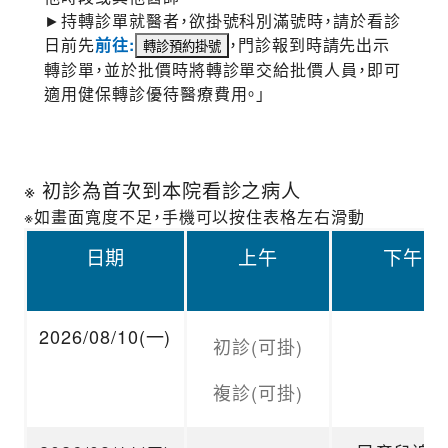
►持轉診單就醫者，欲掛號科別滿號時，請於看診
日前先
前往:
，門診報到時請先出示
轉診單，並於批價時將轉診單交給批價人員，即可
適用健保轉診優待醫療費用。」
※ 初診為首次到本院看診之病人
※如畫面寬度不足，手機可以按住表格左右滑動
日期
上午
下午
2026/08/10(一)
初診(可掛)
複診(可掛)