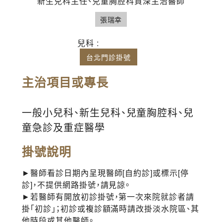
新生兒科主任、兒童胸腔科資深主治醫師
張瑞幸
兒科 :
台北門診掛號
主治項目或專長
一般小兒科、新生兒科、兒童胸腔科、兒
童急診及重症醫學
掛號說明
►醫師看診日期內呈現醫師[自約診]或標示[停
診]，不提供網路掛號，請見諒。
►若醫師有開放初診掛號，第一次來院就診者請
掛「初診」；初診或複診額滿時請改掛淡水院區、其
他時段或其他醫師。