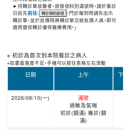
►持轉診單就醫者，欲掛號科別滿號時，請於看診
日前先
前往:
，門診報到時請先出示
轉診單，並於批價時將轉診單交給批價人員，即可
適用健保轉診優待醫療費用。」
※ 初診為首次到本院看診之病人
※如畫面寬度不足，手機可以按住表格左右滑動
日期
上午
下午
2026/08/10(一)
滿號
過敏及氣喘
初診(額滿) 複診(額
滿)