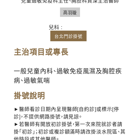
兒童過敏免疫科主任、胸腔科資深主治醫師
高羽璇
兒科 :
台北門診掛號
主治項目或專長
一般兒童內科、過敏免疫風濕及胸腔疾
病、過敏氣喘
掛號說明
►醫師看診日期內呈現醫師[自約診]或標示[停
診]，不提供網路掛號，請見諒。
►若醫師有開放初診掛號，第一次來院就診者請
掛「初診」；初診或複診額滿時請改掛淡水院區、其
他時段或其他醫師。