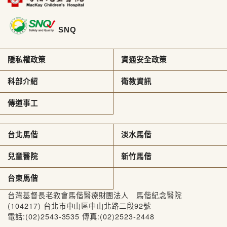
SNQ
隱私權政策
資通安全政策
科部介紹
衛教資訊
傳道事工
台北馬偕
淡水馬偕
兒童醫院
新竹馬偕
台東馬偕
台灣基督長老教會馬偕醫療財團法人 馬偕紀念醫院
(104217) 台北市中山區中山北路二段92號
電話:(02)2543-3535 傳真:(02)2523-2448