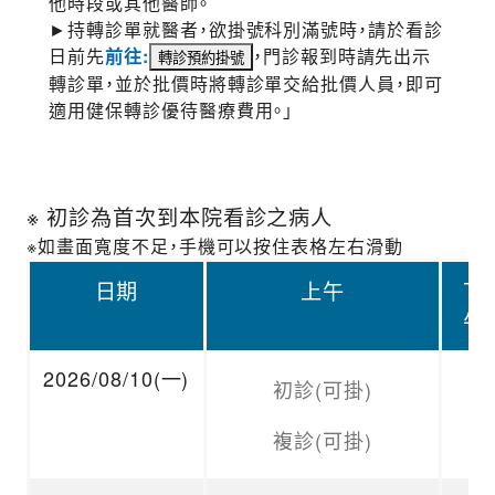
他時段或其他醫師。
►持轉診單就醫者，欲掛號科別滿號時，請於看診
日前先
前往:
，門診報到時請先出示
轉診單，並於批價時將轉診單交給批價人員，即可
適用健保轉診優待醫療費用。」
※ 初診為首次到本院看診之病人
※如畫面寬度不足，手機可以按住表格左右滑動
日期
上午
下
午
2026/08/10(一)
初診(可掛)
複診(可掛)