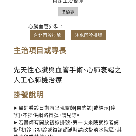
資深主治醫師
吳協兆
心臟血管外科 :
台北門診掛號
淡水門診掛號
主治項目或專長
先天性心臟與血管手術、心肺衰竭之
人工心肺機治療
掛號說明
►醫師看診日期內呈現醫師[自約診]或標示[停
診]，不提供網路掛號，請見諒。
►若醫師有開放初診掛號，第一次來院就診者請
掛「初診」；初診或複診額滿時請改掛淡水院區、其