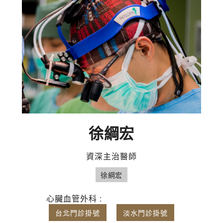
徐綱宏
資深主治醫師
徐綱宏
心臟血管外科 :
台北門診掛號
淡水門診掛號