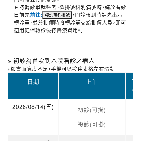
►持轉診單就醫者，欲掛號科別滿號時，請於看診
日前先
前往:
，門診報到時請先出示
轉診單，並於批價時將轉診單交給批價人員，即可
適用健保轉診優待醫療費用。」
※ 初診為首次到本院看診之病人
※如畫面寬度不足，手機可以按住表格左右滑動
日期
上午
下
午
2026/08/14(五)
初診(可掛)
複診(可掛)