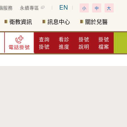
EN
偕服務
永續專區
小
中
大
衛教資訊
訊息中心
關於兒醫
查詢
看診
掛號
掛號
掛號
進度
說明
檔案
電話掛號