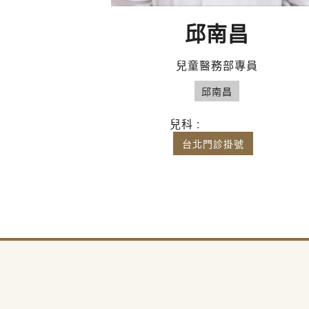
邱南昌
兒童醫務部專員
邱南昌
兒科 :
台北門診掛號