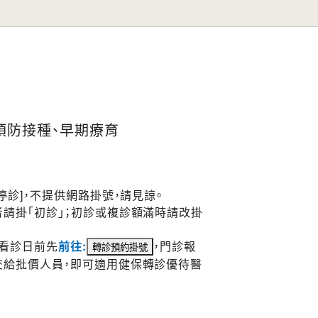
預防接種、早期療育
停診]，不提供網路掛號，請見諒。
請掛「初診」；初診或複診額滿時請改掛
於看診日前先
前往:
，門診報
交給批價人員，即可適用健保轉診優待醫