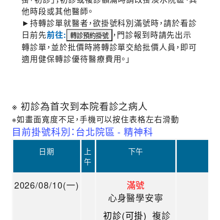
他時段或其他醫師。
►持轉診單就醫者，欲掛號科別滿號時，請於看診
日前先
前往:
，門診報到時請先出示
轉診單，並於批價時將轉診單交給批價人員，即可
適用健保轉診優待醫療費用。」
※ 初診為首次到本院看診之病人
※如畫面寬度不足，手機可以按住表格左右滑動
目前掛號科別：台北院區 - 精神科
日期
上
下午
晚
午
2026/08/10(一)
滿號
心身醫學安寧
初診(可掛)
複診