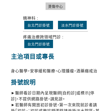
燙傷中心
精神科 :
台北門診掛號
淡水門診掛號
疼痛治療跨領域門診 :
台北門診掛號
主治項目或專長
身心醫學，安寧緩和醫療，心理腫瘤，酒藥癮戒治
掛號說明
►醫師看診日期內呈現醫師[自約診]或標示[停
診]，不提供網路掛號，請見諒。
►若醫師有開放初診掛號，第一次來院就診者請
掛「初診」；初診或複診額滿時請改掛淡水院區、其