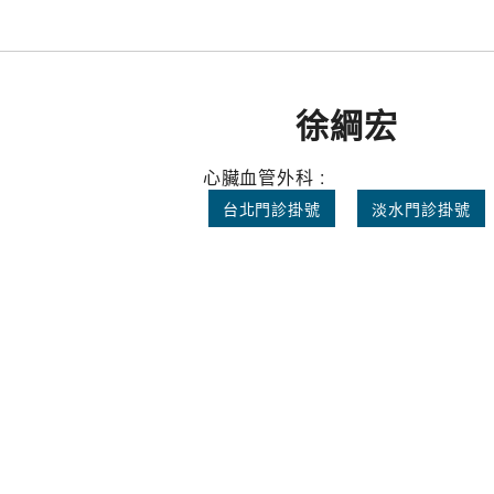
徐綱宏
心臟血管外科 :
台北門診掛號
淡水門診掛號