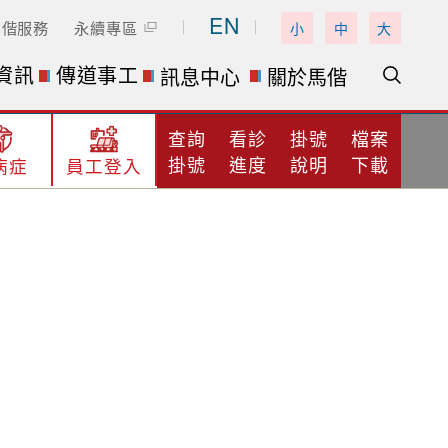
EN
馬偕服務
永續專區
小
中
大
資訊
傳道事工
訊息中心
關於馬偕
查詢
看診
掛號
檔案
掛號
進度
說明
下載
病症
員工登入