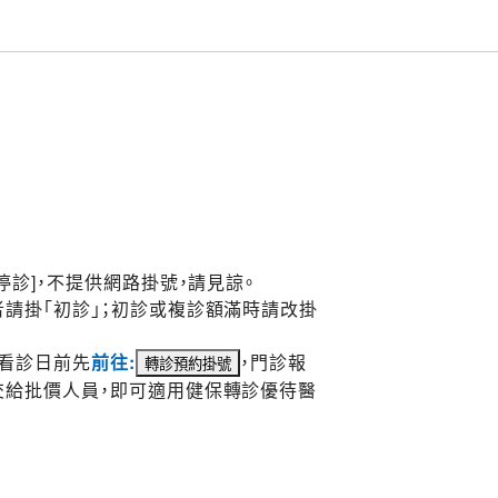
停診]，不提供網路掛號，請見諒。
請掛「初診」；初診或複診額滿時請改掛
於看診日前先
前往:
，門診報
交給批價人員，即可適用健保轉診優待醫