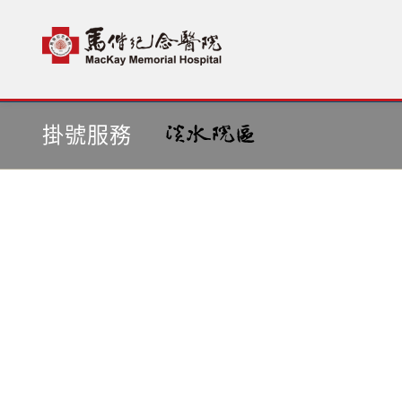
首頁
依醫師掛號
掛號服務