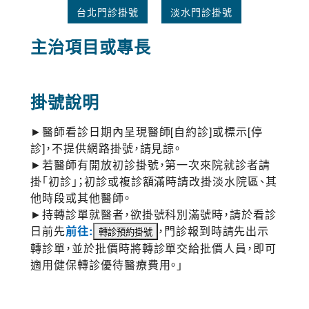
台北門診掛號
淡水門診掛號
主治項目或專長
掛號說明
►醫師看診日期內呈現醫師[自約診]或標示[停
診]，不提供網路掛號，請見諒。
►若醫師有開放初診掛號，第一次來院就診者請
掛「初診」；初診或複診額滿時請改掛淡水院區、其
他時段或其他醫師。
►持轉診單就醫者，欲掛號科別滿號時，請於看診
日前先
前往:
，門診報到時請先出示
轉診單，並於批價時將轉診單交給批價人員，即可
適用健保轉診優待醫療費用。」