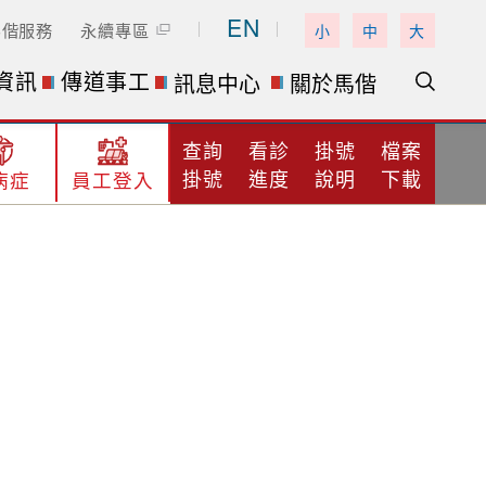
EN
馬偕服務
永續專區
小
中
大
資訊
傳道事工
訊息中心
關於馬偕
查詢
看診
掛號
檔案
掛號
進度
說明
下載
病症
員工登入