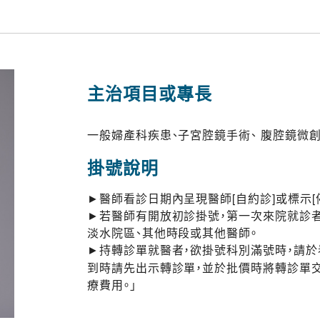
主治項目或專長
一般婦產科疾患、子宮腔鏡手術、 腹腔鏡微
掛號說明
►醫師看診日期內呈現醫師[自約診]或標示[
►若醫師有開放初診掛號，第一次來院就診者
淡水院區、其他時段或其他醫師。
►持轉診單就醫者，欲掛號科別滿號時，請
到時請先出示轉診單，並於批價時將轉診單
療費用。」