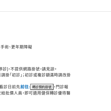
創手術、更年期障礙
停診]，不提供網路掛號，請見諒。
請掛「初診」；初診或複診額滿時請改掛
於看診日前先
前往:
，門診報
交給批價人員，即可適用健保轉診優待醫