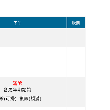
下午
晚間
滿號
含更年期諮詢
診(可掛)
複診(額滿)