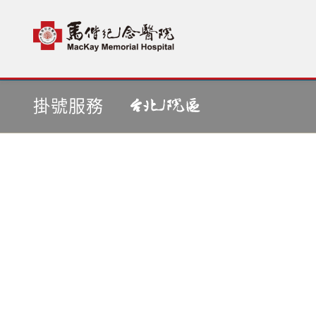
首頁
依醫師掛號
掛號服務