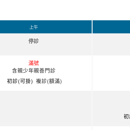
上午
停診
滿號
含親少年親善門診
初診(可掛)
複診(額滿)
初