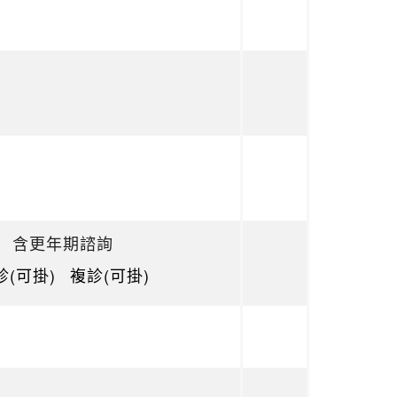
含更年期諮詢
診(可掛)
複診(可掛)