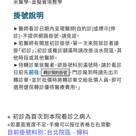
米醫學、虛擬實境教學
掛號說明
►醫師看診日期內呈現醫師[自約診]或標示[停
診]，不提供網路掛號，請見諒。
►若醫師有開放初診掛號，第一次來院就診者請
掛「初診」；初診或複診額滿時請改掛淡水院區、其
他時段或其他醫師。
►持轉診單就醫者，欲掛號科別滿號時，請於看診
日前先
前往:
，門診報到時請先出示
轉診單，並於批價時將轉診單交給批價人員，即可
適用健保轉診優待醫療費用。」
※ 初診為首次到本院看診之病人
※如畫面寬度不足，手機可以按住表格左右滑動
目前掛號科別：台北院區 - 婦科