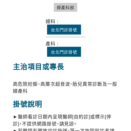
婦產科部
婦科 :
台北門診掛號
產科 :
台北門診掛號
主治項目或專長
高危險妊娠、高層次超音波、胎兒異常診斷及一般
婦產科
掛號說明
►醫師看診日期內呈現醫師[自約診]或標示[停
診]，不提供網路掛號，請見諒。
►若醫師有開放初診掛號，第一次來院就診者請