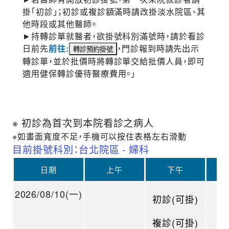
掛「初診」；初診或複診額滿時請改掛淡水院區、其
他時段或其他醫師。
►持轉診單就醫者，欲掛號科別滿號時，請於看診
日前先
前往:
，門診報到時請先出示
轉診單，並於批價時將轉診單交給批價人員，即可
適用健保轉診優待醫療費用。」
※ 初診為首次到本院看診之病人
※如畫面寬度不足，手機可以按住表格左右滑動
目前掛號科別：台北院區 - 婦科
日期
上午
下午
2026/08/10(一)
初診(可掛)
複診(可掛)