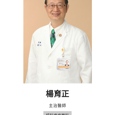
楊育正
主治醫師