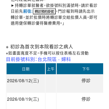
►持轉診單就醫者，欲掛號科別滿號時，請於看診
日前先
前往:
，門診報到時請先出示
轉診單，並於批價時將轉診單交給批價人員，即可
適用健保轉診優待醫療費用。」
※ 初診為首次到本院看診之病人
※如畫面寬度不足，手機可以按住表格左右滑動
目前掛號科別：台北院區 - 婦科
日期
上午
下午
2026/08/12(三)
停診
2026/08/19(三)
停診