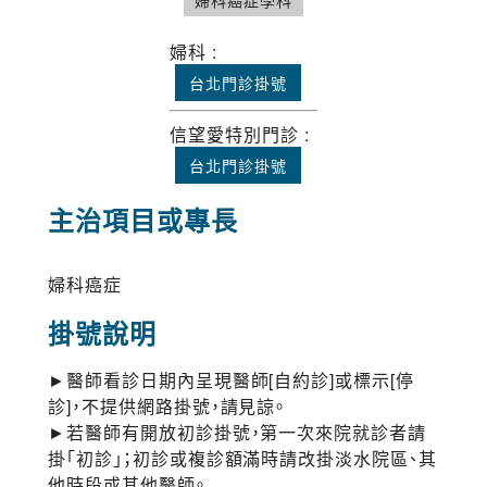
婦科癌症學科
婦科 :
台北門診掛號
信望愛特別門診 :
台北門診掛號
主治項目或專長
婦科癌症
掛號說明
►醫師看診日期內呈現醫師[自約診]或標示[停
診]，不提供網路掛號，請見諒。
►若醫師有開放初診掛號，第一次來院就診者請
掛「初診」；初診或複診額滿時請改掛淡水院區、其
他時段或其他醫師。