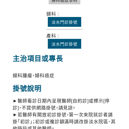
婦科癌症學科
婦科 :
淡水門診掛號
產科 :
淡水門診掛號
主治項目或專長
婦科腫瘤，婦科癌症
掛號說明
►醫師看診日期內呈現醫師[自約診]或標示[停
診]，不提供網路掛號，請見諒。
►若醫師有開放初診掛號，第一次來院就診者請
掛「初診」；初診或複診額滿時請改掛淡水院區、其
他時段或其他醫師。