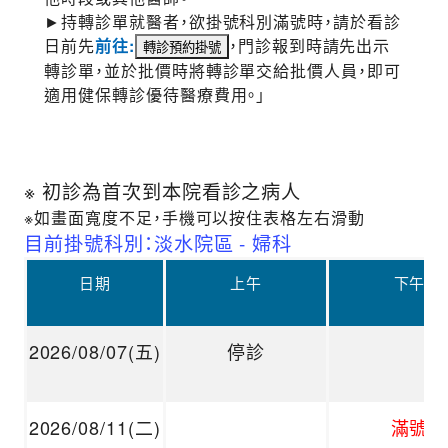
►持轉診單就醫者，欲掛號科別滿號時，請於看診
日前先
前往:
，門診報到時請先出示
轉診單，並於批價時將轉診單交給批價人員，即可
適用健保轉診優待醫療費用。」
※ 初診為首次到本院看診之病人
※如畫面寬度不足，手機可以按住表格左右滑動
目前掛號科別：淡水院區 - 婦科
日期
上午
下午
2026/08/07(五)
停診
2026/08/11(二)
滿號