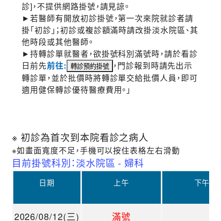
診]，不提供網路掛號，請見諒。
►若醫師有開放初診掛號，第一次來院就診者請
掛「初診」；初診或複診額滿時請改掛淡水院區、其
他時段或其他醫師。
►持轉診單就醫者，欲掛號科別滿號時，請於看診
日前先
前往:
，門診報到時請先出示
轉診單，並於批價時將轉診單交給批價人員，即可
適用健保轉診優待醫療費用。」
※ 初診為首次到本院看診之病人
※如畫面寬度不足，手機可以按住表格左右滑動
目前掛號科別：淡水院區 - 婦科
日期
上午
下午
2026/08/12(三)
滿號