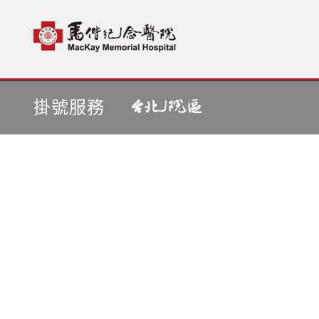
首頁
依醫師掛號
掛號服務