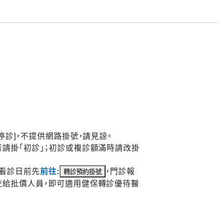
停診]，不提供網路掛號，請見諒。
請掛「初診」；初診或複診額滿時請改掛
於看診日前先
前往:
，門診報
交給批價人員，即可適用健保轉診優待醫