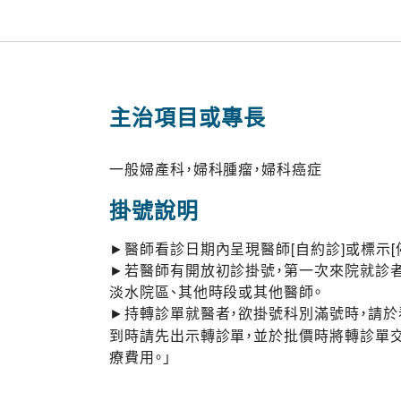
主治項目或專長
一般婦產科，婦科腫瘤，婦科癌症
掛號說明
►醫師看診日期內呈現醫師[自約診]或標示[
►若醫師有開放初診掛號，第一次來院就診者
淡水院區、其他時段或其他醫師。
►持轉診單就醫者，欲掛號科別滿號時，請
到時請先出示轉診單，並於批價時將轉診單
療費用。」