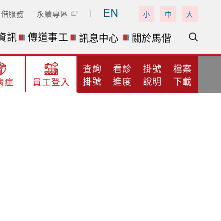
EN
馬偕服務
永續專區
小
中
大
資訊
傳道事工
訊息中心
關於馬偕
查詢
看診
掛號
檔案
掛號
進度
說明
下載
病症
員工登入