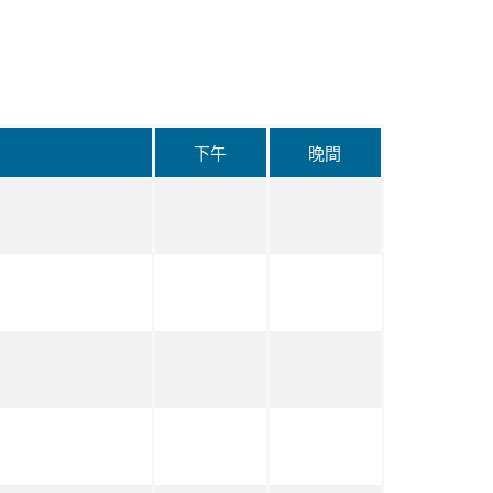
下午
晚間