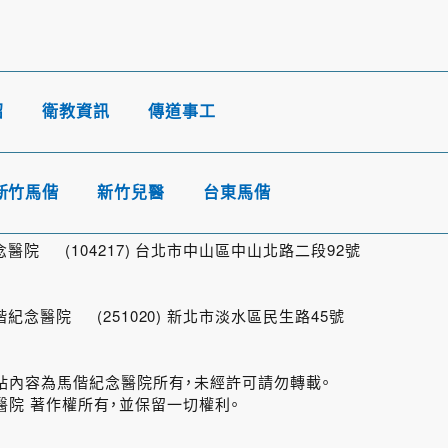
紹
衛教資訊
傳道事工
新竹馬偕
新竹兒醫
台東馬偕
院 (104217) 台北市中山區中山北路二段92號
念醫院 (251020) 新北市淡水區民生路45號
ital 本網站內容為馬偕紀念醫院所有，未經許可請勿轉載。
院 著作權所有，並保留一切權利。