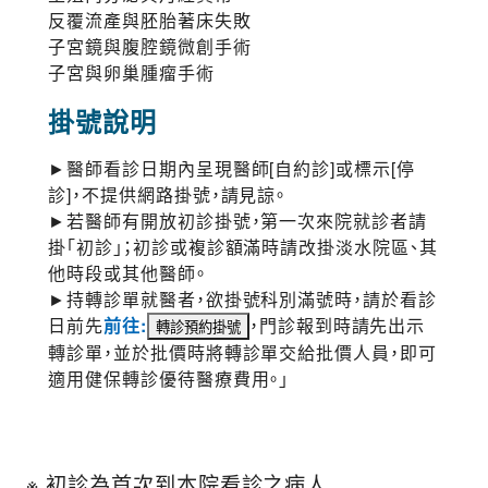
反覆流產與胚胎著床失敗
子宮鏡與腹腔鏡微創手術
子宮與卵巢腫瘤手術
掛號說明
►醫師看診日期內呈現醫師[自約診]或標示[停
診]，不提供網路掛號，請見諒。
►若醫師有開放初診掛號，第一次來院就診者請
掛「初診」；初診或複診額滿時請改掛淡水院區、其
他時段或其他醫師。
►持轉診單就醫者，欲掛號科別滿號時，請於看診
日前先
前往:
，門診報到時請先出示
轉診單，並於批價時將轉診單交給批價人員，即可
適用健保轉診優待醫療費用。」
※ 初診為首次到本院看診之病人