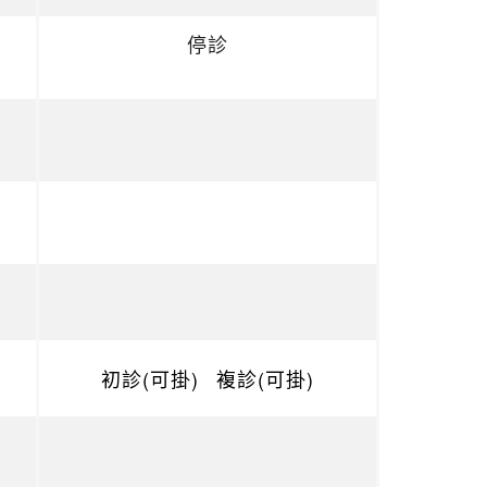
停診
初診(可掛)
複診(可掛)