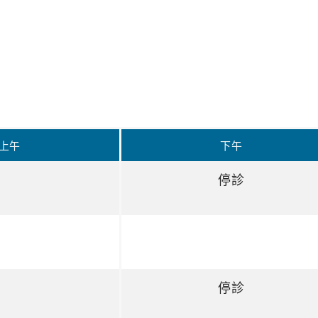
上午
下午
停診
停診