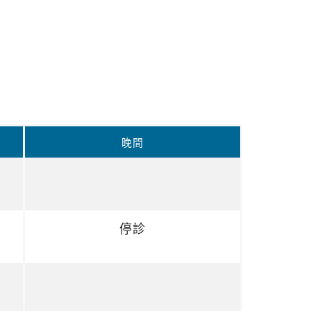
晚間
停診