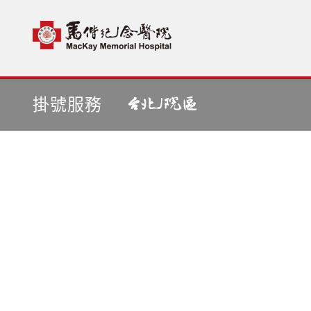
首頁
依醫師掛號
掛號服務