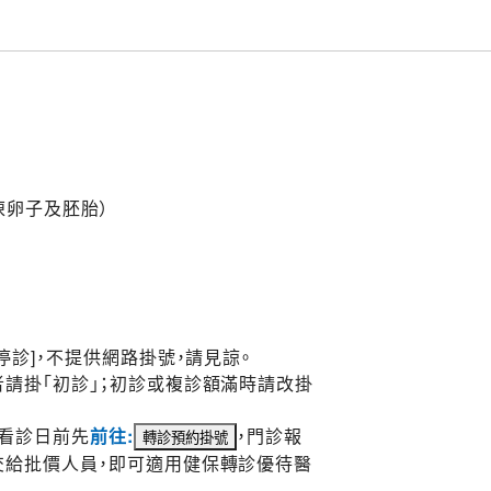
凍卵子及胚胎）
停診]，不提供網路掛號，請見諒。
請掛「初診」；初診或複診額滿時請改掛
於看診日前先
前往:
，門診報
交給批價人員，即可適用健保轉診優待醫