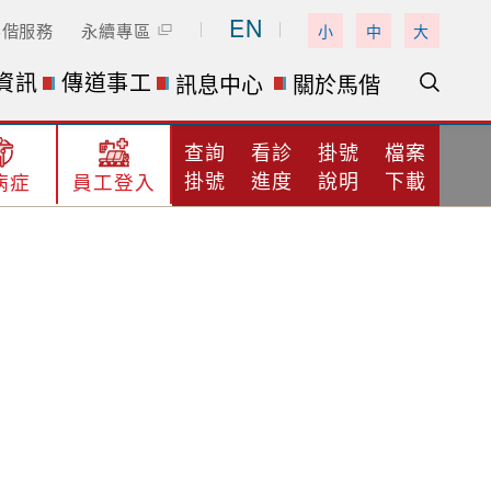
EN
馬偕服務
永續專區
小
中
大
資訊
傳道事工
訊息中心
關於馬偕
查詢
看診
掛號
檔案
掛號
進度
說明
下載
病症
員工登入