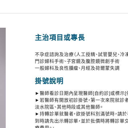
主治項目或專長
不孕症諮詢及治療（人工授精、試管嬰兒、冷
門診婦科手術、子宮鏡及腹腔鏡微創手術
一般婦科及良性腫瘤、月經及荷爾蒙失調
掛號說明
►醫師看診日期內呈現醫師[自約診]或標示[
►若醫師有開放初診掛號，第一次來院就診者
淡水院區、其他時段或其他醫師。
►持轉診單就醫者，欲掛號科別滿號時，請
到時請先出示轉診單，並於批價時將轉診單
療費用。」