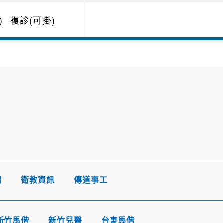
)
複診(可掛)
紹
衛教資訊
傳道事工
新竹馬偕
新竹兒醫
台東馬偕