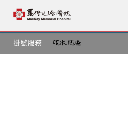
首頁
依醫師掛號
掛號服務