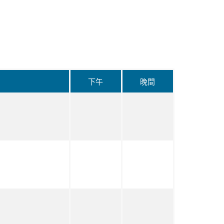
下午
晚間