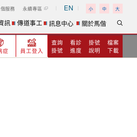
EN
馬偕服務
永續專區
小
中
大
資訊
傳道事工
訊息中心
關於馬偕
查詢
看診
掛號
檔案
掛號
進度
說明
下載
病症
員工登入