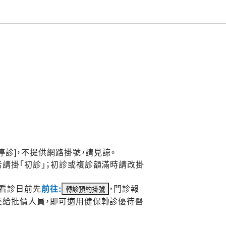
停診]，不提供網路掛號，請見諒。
請掛「初診」；初診或複診額滿時請改掛
於看診日前先
前往:
，門診報
交給批價人員，即可適用健保轉診優待醫