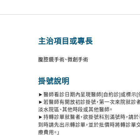
主治項目或專長
腹腔鏡手術、微創手術
掛號說明
►醫師看診日期內呈現醫師[自約診]或標示[
►若醫師有開放初診掛號，第一次來院就診者
淡水院區、其他時段或其他醫師。
►持轉診單就醫者，欲掛號科別滿號時，請
到時請先出示轉診單，並於批價時將轉診單
療費用。」