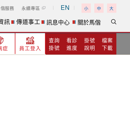
EN
馬偕服務
永續專區
小
中
大
資訊
傳道事工
訊息中心
關於馬偕
查詢
看診
掛號
檔案
掛號
進度
說明
下載
病症
員工登入