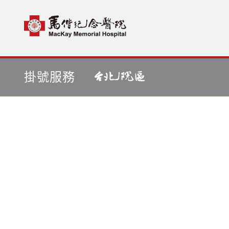
首頁
依醫師掛號
掛號服務