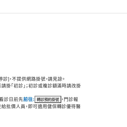
停診]，不提供網路掛號，請見諒。
請掛「初診」；初診或複診額滿時請改掛
於看診日前先
前往:
，門診報
交給批價人員，即可適用健保轉診優待醫