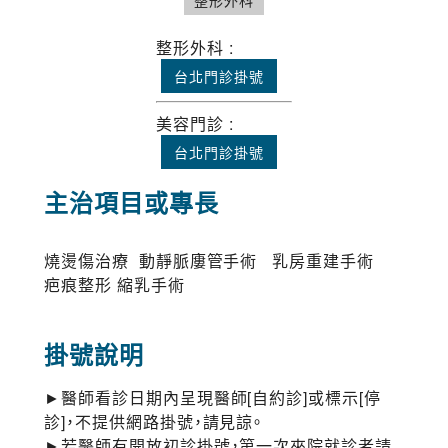
整形外科
整形外科 :
台北門診掛號
美容門診 :
台北門診掛號
主治項目或專長
燒燙傷治療 動靜脈廔管手術 乳房重建手術
疤痕整形 縮乳手術
掛號說明
►醫師看診日期內呈現醫師[自約診]或標示[停
診]，不提供網路掛號，請見諒。
►若醫師有開放初診掛號，第一次來院就診者請