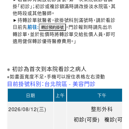
掛「初診」；初診或複診額滿時請改掛淡水院區、其
他時段或其他醫師。
►持轉診單就醫者，欲掛號科別滿號時，請於看診
日前先
前往:
，門診報到時請先出示
轉診單，並於批價時將轉診單交給批價人員，即可
適用健保轉診優待醫療費用。」
※ 初診為首次到本院看診之病人
※如畫面寬度不足，手機可以按住表格左右滑動
目前掛號科別：台北院區 - 美容門診
日期
上午
下午
2026/08/12(三)
整形外科
初診(可掛)
複診(可掛