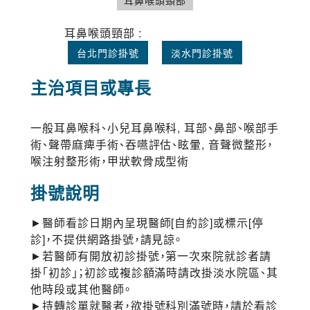
耳鼻喉頭頸部
耳鼻喉頭頸部 :
台北門診掛號
淡水門診掛號
主治項目或專長
一般耳鼻喉科、小兒耳鼻喉科, 耳部、鼻部、喉部手
術、聲帶麻痺手術、吞嚥評估、眩暈, 音聲微整形，
喉注射整形術，甲狀軟骨成型術
掛號說明
►醫師看診日期內呈現醫師[自約診]或標示[停
診]，不提供網路掛號，請見諒。
►若醫師有開放初診掛號，第一次來院就診者請
掛「初診」；初診或複診額滿時請改掛淡水院區、其
他時段或其他醫師。
►持轉診單就醫者，欲掛號科別滿號時，請於看診