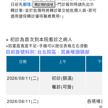
日前先
前往:
，門診報到時請先出示
轉診單，並於批價時將轉診單交給批價人員，即可
適用健保轉診優待醫療費用。」
※ 初診為首次到本院看診之病人
※如畫面寬度不足，手機可以按住表格左右滑動
目前掛號科別：台北院區 - 耳鼻喉頭頸部
日期
上午
下午
2026/08/11(二)
初診(額滿)
複診(可掛)
2026/08/11(二)
吞嚥嗓音 
診