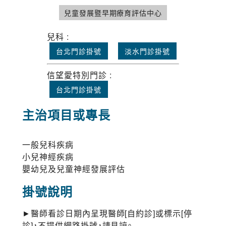
兒童發展暨早期療育評估中心
兒科 :
台北門診掛號
淡水門診掛號
信望愛特別門診 :
台北門診掛號
主治項目或專長
一般兒科疾病
小兒神經疾病
嬰幼兒及兒童神經發展評估
掛號說明
►醫師看診日期內呈現醫師[自約診]或標示[停
診]，不提供網路掛號，請見諒。