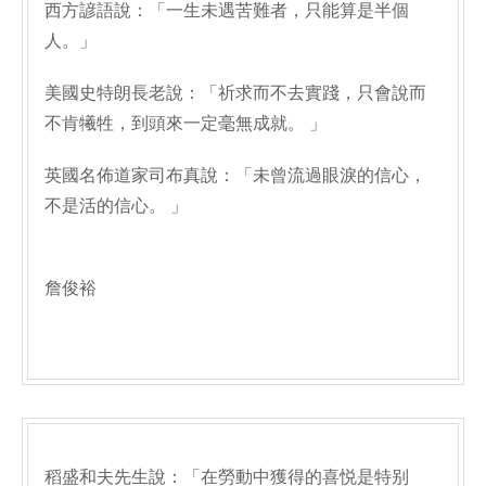
西方諺語說：「一生未遇苦難者，只能算是半個
人。」
美國史特朗長老說：「祈求而不去實踐，只會說而
不肯犧牲，到頭來一定毫無成就。 」
英國名佈道家司布真說：「未曾流過眼淚的信心，
不是活的信心。 」
詹俊裕
稻盛和夫先生說：「在勞動中獲得的喜悦是特别