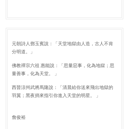
元朝詩人鄧玉賓說：「天堂地獄由人造，古人不肯
分明道。」
佛教禪宗六祖 惠能說：「思量惡事，化為地獄；思
量善事，化為天堂。 」
西晉涼州武將馬隆說：「清晨給你送來飛出地獄的
羽翼；黑夜捎來指引你進入天堂的明星。 」
詹俊裕