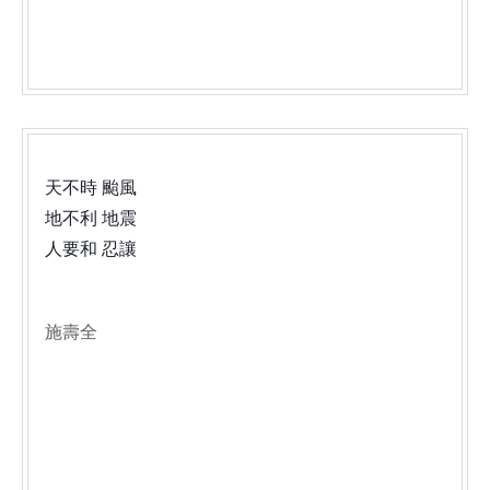
天不時 颱風
地不利 地震
人要和 忍讓
施壽全