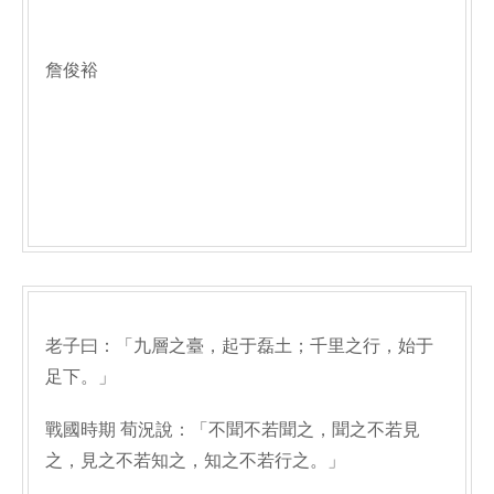
詹俊裕
老子曰：「九層之臺，起于磊土；千里之行，始于
足下。」
戰國時期 荀況說：「不聞不若聞之，聞之不若見
之，見之不若知之，知之不若行之。」