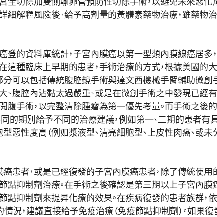
宮全切除加雙側輸卵管預防性切除手術，
以避免未來惡化
詳細解釋風險後，
給予高劑量的黃體素藥物治療，雖藥物治
癌登的資料庫統計，
子宮內膜癌以第一型類內膜線癌居多，
在這種臨床上早期的患者，手術治療的方式，
根據美國的大
部分可以包括傳統腹腔鏡手術與達文西機械手臂輔助微創
大、腹腔內沾黏太過嚴重、
或是在微創手術之中發現已經有子
開腹手術，
以完整清除腫瘤為第一優先考量。而手術之後的
照不同的期別給予不同的治療建議，
例如第一、二期的患者有
胞型惡性度高（例如漿液型、清亮細胞型、上皮性肉癌、
或未
癌患者，
或是已經復發的子宮內膜癌患者，除了傳統使用
節點抑制劑治療。
在手術之後確認是第三期以上子宮內膜
節點抑制劑來提昇化療的效果。
在疾病復發的患者族群，
的情況，
建議直接給予免疫治療（免疫節點抑制劑）。
如果復