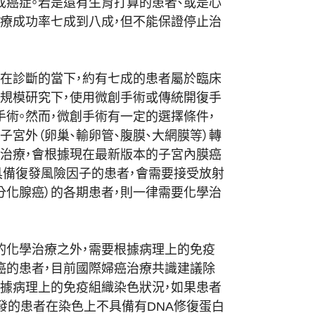
成癌症。若是還有生育打算的患者、
或是心
療成功率七成到八成，
但不能保證停止治
在診斷的當下，
約有七成的患者屬於臨床
規模研究下，使用微創手術或傳統開復手
手
術。然而，微創手術有一定的選擇條件，
宮外（卵巢、輸卵管、腹膜、
大網膜等）轉
治療，
會根據現在最新版本的子宮內膜癌
具備復發風險因子的患者，
會需要接受放射
分化腺癌）的各期患者，則一律需要化學治
的化學治療之外，
需要根據病理上的免疫
癌的患者，
目前國際婦癌治療共識建議除
依據病理上的免疫組織染色狀況，
如果患者
發的患者在染色上不具備有DNA修復蛋白