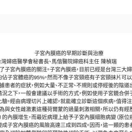
子宮內膜癌的早期診斷與治療
、馬偕醫院婦癌科主任 陳楨瑞
了子宮內膜癌的關注。
子宮內膜癌，目前已經是台灣三大婦
約佔子宮體癌的95%。然而不像子宮頸癌有子宮頸抹片可以
據患者的症狀，例如大量、不正常、
不規則或停經後的陰道
況之下，
一般會建議以手術的方式，例如使用子宮鏡合併
化驗。
經由病理切片上確認，就能確立診斷這個疾病。值得注
因為與女性雌激素這種荷爾蒙的過量刺激相關，
所以仍有經
）
的內膜增生，而最近病理上給予子宮內膜細胞病變（原位
變成子宮內膜癌的風險高達三成到四成。因而，
這一類的患