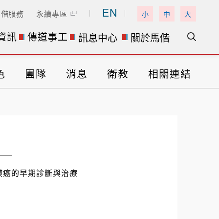
EN
馬偕服務
永續專區
小
中
大
資訊
傳道事工
訊息中心
關於馬偕
色
團隊
消息
衛教
相關連結