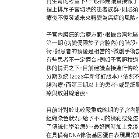
再生育的考量下，
一般都建議直接做子
裡上排斥子宮切除的患者族群，則必須
療後不復發或未來轉變為癌症的風險。
子宮內膜癌的治療方面，根據台灣地區
第一期（病變侷限於子宮腔內）的階段，
術，
對患者的預後是相當的。
微創手術
有些患者不一定適合。
例如子宮體積過
移的情況之下，目前建議直接進行傳統
分期系統（
2023年新修訂版本），依
線治療，而第三期以上的患者、
或是細
療與放射線治療。
目前針對於比較嚴重或晚期的子宮內膜
組織染色狀況，
給予不同的標靶或免疫
了傳統化學治療外，
最好同時加上免疫
在具備有DNA修復基因蛋白表現異常