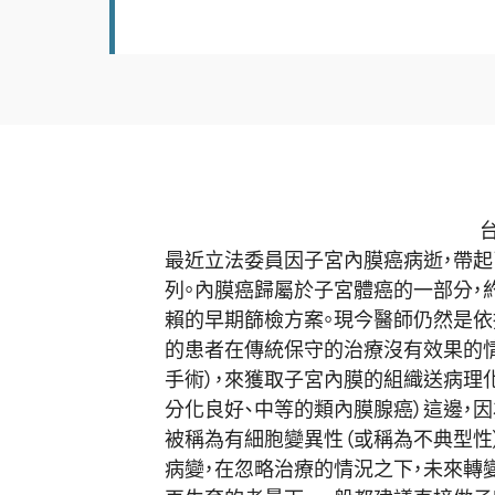
台灣婦癌醫學會秘書長
最近立法委員因子宮內膜癌病逝，帶起
列。內膜癌歸屬於子宮體癌的一部分，
賴的早期篩檢方案。
現今醫師仍然是依
的患者在傳統保守的治療沒有效果的情
手術），來獲取子宮內膜的組織送病理
分化良好、中等的類內膜腺癌）
這邊，
被稱為有細胞變異性（或稱為不典型性
病變，
在忽略治療的情況之下，
未來轉