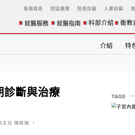
馬偕首頁
院區選擇
院長信箱
人事招募
科部介紹
衛教
就醫服務
就醫指南
介紹
特
期診斷與治療
TAGS
科主任 陳楨瑞