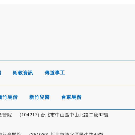
紹
衛教資訊
傳道事工
新竹馬偕
新竹兒醫
台東馬偕
院 (104217) 台北市中山區中山北路二段92號
念醫院 (251020) 新北市淡水區民生路45號