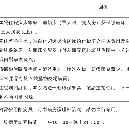
回覆
.本院住院病床等級：差額床（單人房、雙人房）及保險病床
三人房或以上）。
.若住差額病床，須自付超過保險病床給付標準之病房費用差
.關於保險床、差額床分配及自付差額等資料請見住院中心公
向醫事室查詢。
.請攜帶住院所需個人盥洗用具、換洗衣物、陪病家屬蓋被。
常用品可於本院購物商場購買。
.住院期間訂餐，本院贈送一套環保餐具，敬請重複使用，下
不再附餐附送。
.如需僱用陪病員，可向病房護理站洽詢，請勿自行僱用。
.一般病房訪客時間：上午10：30～晚上21：00 ，