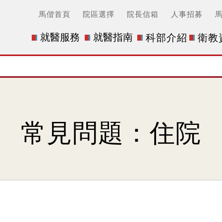
馬偕首頁
院區選擇
院長信箱
人事招募
就醫服務
就醫指南
科部介紹
衛教
常見問題：住院