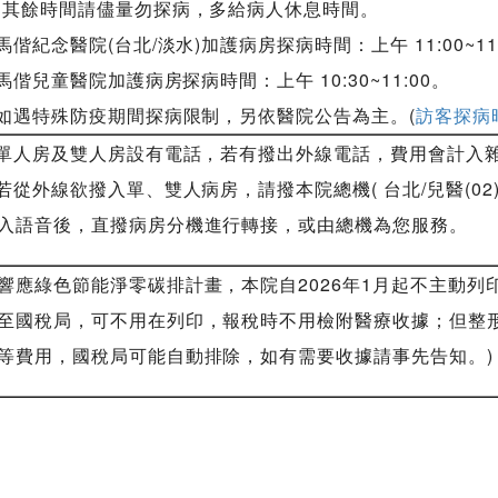
餘時間請儘量勿探病，多給病人休息時間。
.馬偕紀念醫院(台北/淡水)加護病房探病時間：上午 11:00~11
偕兒童醫院加護病房探病時間：上午 10:30~11:00。
.如遇特殊防疫期間探病限制，另依醫院公告為主。(
訪客探病
.單人房及雙人房設有電話，若有撥出外線電話，費用會計入
.若從外線欲撥入單、雙人病房，請撥本院總機( 台北/兒醫(02)2543
入語音後，直撥病房分機進行轉接，或由總機為您服務。
響應綠色節能淨零碳排計畫，本院自2026年1月起不主動列
至國稅局，可不用在列印，報稅時不用檢附醫療收據；但整
等費用，國稅局可能自動排除，如有需要收據請事先告知。)