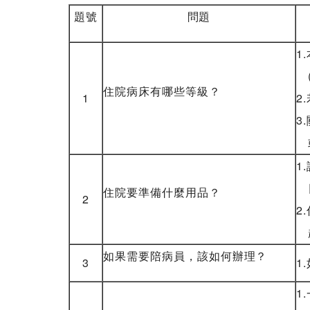
題號
問題
1
(
住院病床有哪些等級？
1
2
3
或
1
日
住院要準備什麼用品？
2
2
起
如果需要陪病員，該如何辦理？
3
1
1