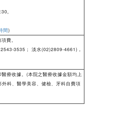
:30。
時間
)
雜項費。
-3535； 淡水(02)2809-4661)，
印醫療收據。(本院之醫療收據金額均上
形外科、醫學美容、健檢、牙科自費項