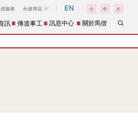
EN
馬偕服務
永續專區
小
中
大
訊息中心
關於馬偕
資訊
傳道事工