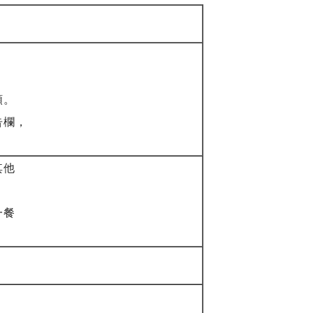
額。
告欄，
其他
一餐