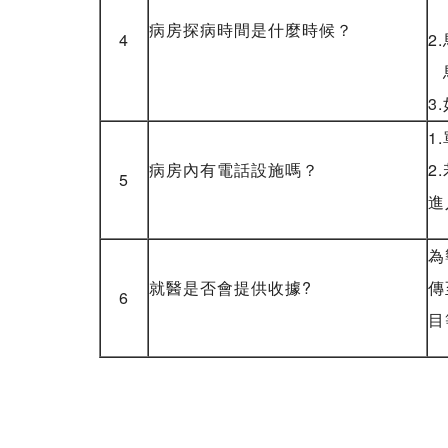
其
病房探病時間是什麼時候？
4
2
馬
3
1
病房內有電話設施嗎？
2
5
進
為
就醫是否會提供收據?
傳
6
目