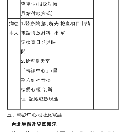
查單位(限採記帳
月結付款方式)
病患
1.醫療院(診)所先
檢查項目申請
本人
電話與放射科 排
單
定檢查日期與時
間
2.檢查當天至
「轉診中心」(星
期六到福音樓一
樓愛心櫃台)辦
理 記帳或繳現金
五、轉診中心地址及電話
台北馬偕及兒童醫院
：