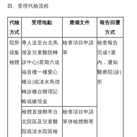
四、受理代檢流程
代檢
受理地點
應備文件
報告回覆
方式
方式
院所
專人送至台北馬
檢查項目申請
檢查報告
採集
偕及兒童醫院轉
單
完成1週
檢體
診中心(星期六送
內，通知
福音樓一樓愛心
醫療院(診)
櫃台)或淡水馬偕
所
轉診櫃台辦理記
帳或繳現金
檢體直接郵寄台
檢查項目申請
北院區及兒童醫
單併檢體郵寄
院或淡水院區檢