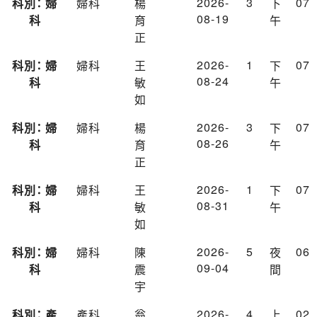
2026-
3
07
科別： 婦
婦科
楊
下
08-19
科
育
午
正
2026-
1
07
科別： 婦
婦科
王
下
08-24
科
敏
午
如
2026-
3
07
科別： 婦
婦科
楊
下
08-26
科
育
午
正
2026-
1
07
科別： 婦
婦科
王
下
08-31
科
敏
午
如
2026-
5
06
科別： 婦
婦科
陳
夜
09-04
科
震
間
宇
2026-
4
02
科別： 產
產科
翁
上