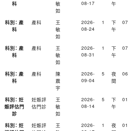
08-17
科
敏
午
如
2026-
1
07
科別： 產
產科
王
下
08-24
科
敏
午
如
2026-
1
07
科別： 產
產科
王
下
08-31
科
敏
午
如
2026-
5
06
科別： 產
產科
陳
夜
09-04
科
震
間
宇
2026-
5
01
科別： 妊
妊娠評
王
下
08-14
娠評估門
估門診
敏
午
診
如
2026-
1
01
科別： 妊
妊娠評
王
夜