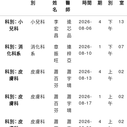
別
姓
醫
時間
期
別
室
名
師
2026-
4
13
科別： 小
小兒科
李
逄
下
08-06
兒科
宏
芯
午
昌
品
2026-
1
07
科別： 消
消化科
章
連
下
08-10
化科系
系
振
梓
午
旺
亞
2026-
4
02
科別： 皮
皮膚科
蕭
蕭
上
08-13
膚科
百
宇
午
芬
晴
2026-
1
02
科別： 皮
皮膚科
蕭
蕭
上
08-17
膚科
百
宇
午
芬
晴
2026-
4
02
科別： 皮
皮膚科
蕭
蕭
上