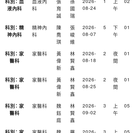
2026-
1
02
科別： 血
血液內
張
孫
上
08-24
液內科
科
育
國
午
誠
瑞
2026-
5
01
科別： 精
精神內
陳
張
下
08-07
神內科
科
喬
峻
午
琪
維
2026-
2
01
科別： 家
家醫科
黃
林
夜
08-18
醫科
偉
賢
間
新
鑫
2026-
2
01
科別： 家
家醫科
黃
林
夜
08-25
醫科
偉
賢
間
新
鑫
2026-
3
05
科別： 家
家醫科
魏
林
上
09-02
醫科
鈺
賢
午
庭
鑫
2026-
3
05
科別： 家
家醫科
魏
羅
上