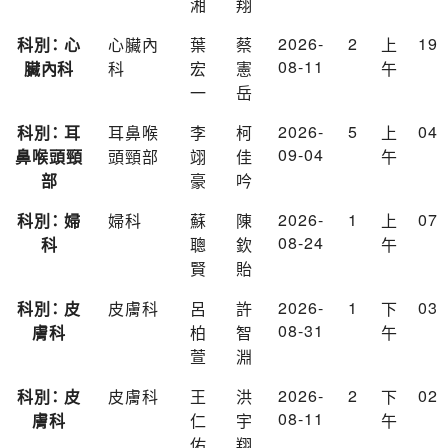
湘
翔
2026-
2
19
科別： 心
心臟內
葉
蔡
上
08-11
臟內科
科
宏
憲
午
一
岳
2026-
5
04
科別： 耳
耳鼻喉
李
柯
上
09-04
鼻喉頭頸
頭頸部
翊
佳
午
部
豪
吟
2026-
1
07
科別： 婦
婦科
蘇
陳
上
08-24
科
聰
欽
午
賢
貽
2026-
1
03
科別： 皮
皮膚科
呂
許
下
08-31
膚科
柏
智
午
萱
淵
2026-
2
02
科別： 皮
皮膚科
王
洪
下
08-11
膚科
仁
宇
午
佑
翔