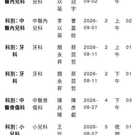
09-02
醫內兒科
兒科
以
冠
午
荍
宇
2026-
2
02
科別： 中
中醫內
李
曹
上
09-01
醫內兒科
兒科
以
嘉
午
荍
紋
2026-
2
01
科別： 牙
牙科
顏
蔡
上
08-11
科
永
昆
午
昇
哲
2026-
2
01
科別： 牙
牙科
顏
蔡
下
08-11
科
永
昆
午
昇
哲
2026-
4
03
科別： 中
中醫骨
陳
陳
下
08-27
醫骨傷科
傷科
兆
彥
午
暐
叡
2026-
5
01
科別： 小
小兒科
王
夜
08-07
兒科
珍
間