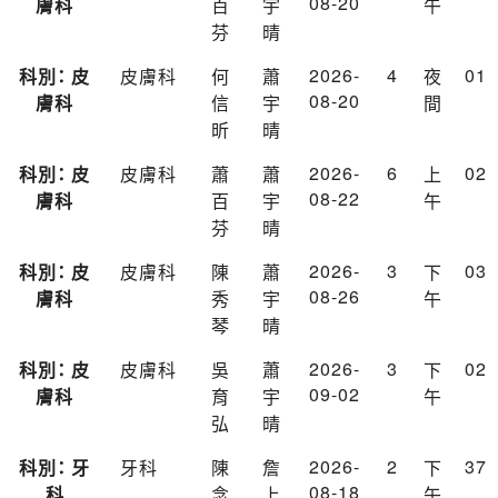
08-20
膚科
百
宇
午
芬
晴
2026-
4
01
科別： 皮
皮膚科
何
蕭
夜
08-20
膚科
信
宇
間
昕
晴
2026-
6
02
科別： 皮
皮膚科
蕭
蕭
上
08-22
膚科
百
宇
午
芬
晴
2026-
3
03
科別： 皮
皮膚科
陳
蕭
下
08-26
膚科
秀
宇
午
琴
晴
2026-
3
02
科別： 皮
皮膚科
吳
蕭
下
09-02
膚科
育
宇
午
弘
晴
2026-
2
37
科別： 牙
牙科
陳
詹
下
08-18
科
念
上
午