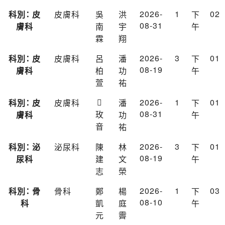
2026-
1
02
科別： 皮
皮膚科
吳
洪
下
08-31
膚科
南
宇
午
霖
翔
2026-
3
01
科別： 皮
皮膚科
呂
潘
下
08-19
膚科
柏
功
午
萱
祐

2026-
1
01
科別： 皮
皮膚科
潘
下
08-31
玫
膚科
功
午
音
祐
2026-
3
01
科別： 泌
泌尿科
陳
林
下
08-19
尿科
建
文
午
志
榮
2026-
1
03
科別： 骨
骨科
鄭
楊
下
08-10
科
凱
庭
午
元
霽