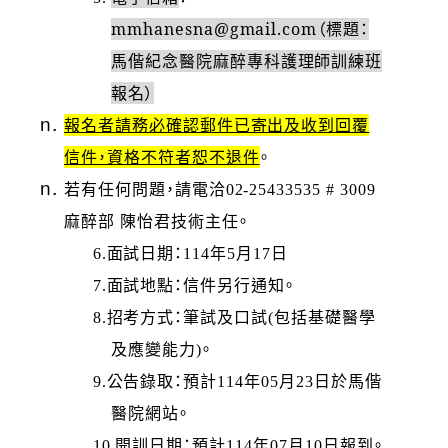
mmhanesna@gmail.com
（標題：
馬偕紀念醫院麻醉專科護理師訓練班
報名）
報名者請務必確認郵件已寄出及收到回覆
信件，資格不符者恕不退件
。
若有任何問題，請電洽02-25433535 # 3009
麻醉部 陳怡君技術主任。
6.
面試日期：114年5月17日
7.
面試地點：信件另行通知。
8.
招考方式：筆試及口試(包括基礎醫學
及應變能力)。
9.
公告錄取：預計114年05月23日於馬偕
醫院網站。
10.
開訓日期：預計114年07月10日報到。