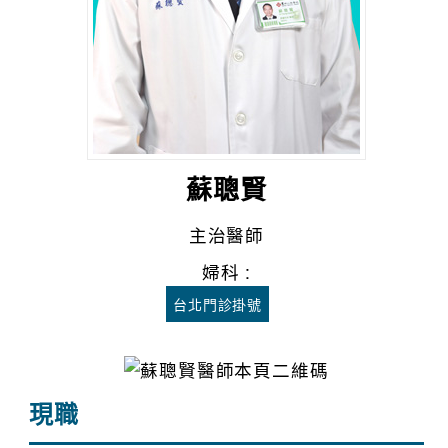
蘇聰賢
主治醫師
婦科 :
台北門診掛號
現職