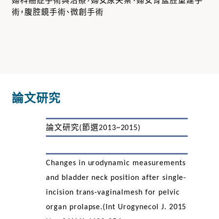
術，腹腔鏡手術、微創手術
論文研究
論文研究
節選
(
2013~2015)
Changes in urodynamic measurements
and bladder neck position after single-
incision trans-vaginalmesh for pelvic
organ prolapse.(Int Urogynecol J. 2015