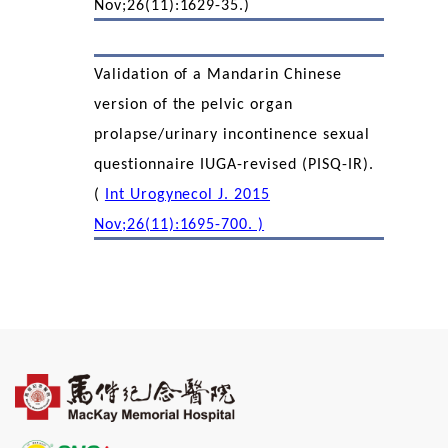
Nov;26(11):1629-35.)
Validation of a Mandarin Chinese
version of the pelvic organ
prolapse/urinary incontinence sexual
questionnaire IUGA-revised (PISQ-IR).
(
Int Urogynecol J. 2015
Nov;26(11):1695-700. )