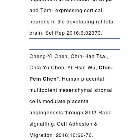
and Tbr1- expressing cortical
neurons in the developing rat fetal
brain. Sci Rep 2016;6:32373.
Cheng-Yi Chen, Chin-Han Tsai,
Chia-Yu Chen, Yi-Hsin Wu,
Chie-
Pein Chen
*
. Human placental
multipotent mesenchymal stromal
cells modulate placenta
angiogenesis through Slit2-Robo
signalling. Cell Adhesion &
Migration 2016;10:66-76.