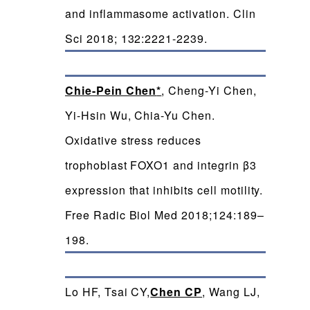
and inflammasome activation. Clin
Sci 2018; 132:2221-2239.
Chie-Pein Chen
*
, Cheng-Yi Chen,
Yi-Hsin Wu, Chia-Yu Chen.
Oxidative stress reduces
trophoblast FOXO1 and integrin β3
expression that inhibits cell motility.
Free Radic Biol Med 2018;124:189–
198.
Lo HF, Tsai CY,
Chen CP
, Wang LJ,