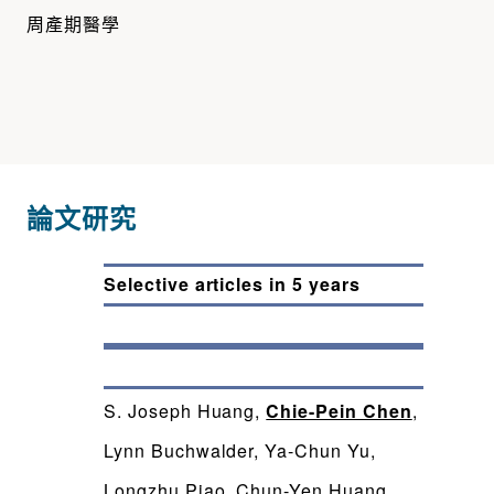
周產期醫學
論文研究
Selective articles in 5 years
S. Joseph Huang,
Chie-Pein Chen
,
Lynn Buchwalder, Ya-Chun Yu,
Longzhu Piao, Chun-Yen Huang,