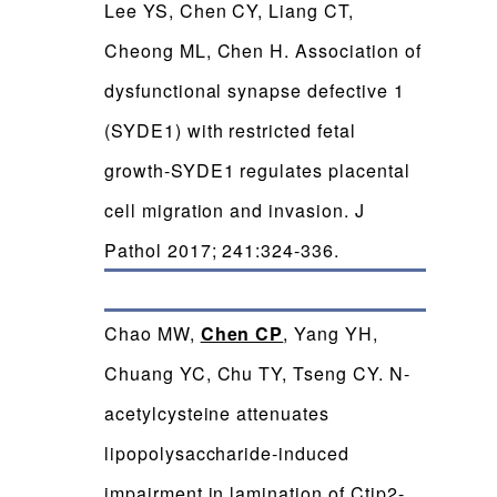
Lee YS, Chen CY, Liang CT,
Cheong ML, Chen H. Association of
dysfunctional synapse defective 1
(SYDE1) with restricted fetal
growth-SYDE1 regulates placental
cell migration and invasion. J
Pathol 2017; 241:324-336.
Chao MW,
Chen CP
, Yang YH,
Chuang YC, Chu TY, Tseng CY. N-
acetylcysteine attenuates
lipopolysaccharide-induced
impairment in lamination of Ctip2-