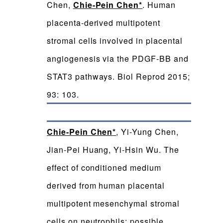
Chen,
Chie-Pein Chen
*
. Human
placenta-derived multipotent
stromal cells involved in placental
angiogenesis via the PDGF-BB and
STAT3 pathways. Biol Reprod 2015;
93: 103.
Chie-Pein Chen
*
, Yi-Yung Chen,
Jian-Pei Huang, Yi-Hsin Wu. The
effect of conditioned medium
derived from human placental
multipotent mesenchymal stromal
cells on neutrophils: possible