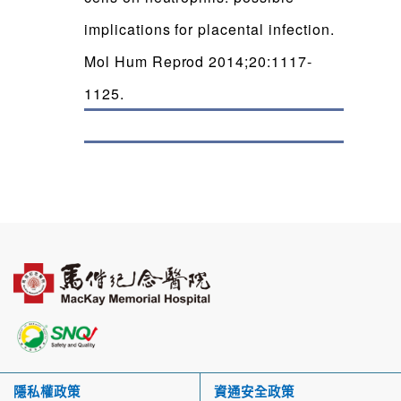
implications for placental infection.
Mol Hum Reprod 2014;20:1117-
1125.
隱私權政策
資通安全政策