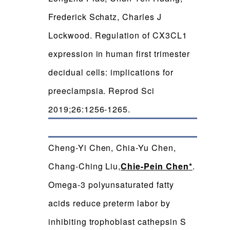
Frederick Schatz, Charles J
Lockwood. Regulation of CX3CL1
expression in human first trimester
decidual cells: implications for
preeclampsia. Reprod Sci
2019;26:1256-1265.
Cheng-Yi Chen, Chia-Yu Chen,
Chang-Ching Liu,
Chie-Pein Chen
*
.
Omega-3 polyunsaturated fatty
acids reduce preterm labor by
inhibiting trophoblast cathepsin S