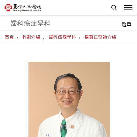
婦科癌症學科
選單
首頁
科部介紹
婦科癌症學科
楊育正醫師介紹