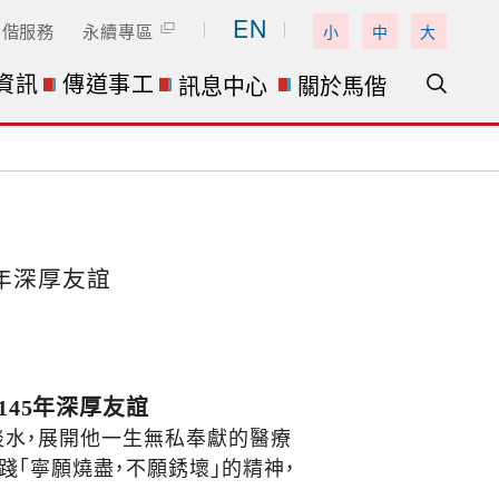
EN
馬偕服務
永續專區
小
中
大
資訊
傳道事工
訊息中心
關於馬偕
年深厚友誼
45年深厚友誼
淡水，展開他一生無私奉獻的醫療
踐「寧願燒盡，不願銹壞」的精神，