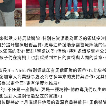
默默支持馬偕醫院，特別在資源最為匱乏的領域投注關懷
用於提升醫療服務品質，更專注於援助急需醫療照護的個
以滿滿的愛心策劃「聖誕送愛」活動，特別邀請聖誕老公
讓孩子們在病榻上也能感受到節日的喜悅與人間的善意
Jim Nickel特別佩戴印有馬偕圖騰的領帶，以此
感謝加拿大商業辦事處及商會多年來的支持與合作，尤其
務得以更全面、更有溫度地推展。
的，不僅是一座醫院，更是一種精神。他教導我們以生命
也是對人道關懷最堅定的實踐。」
兩位即將於七月底調任他國的資深官員將離任，馬偕醫