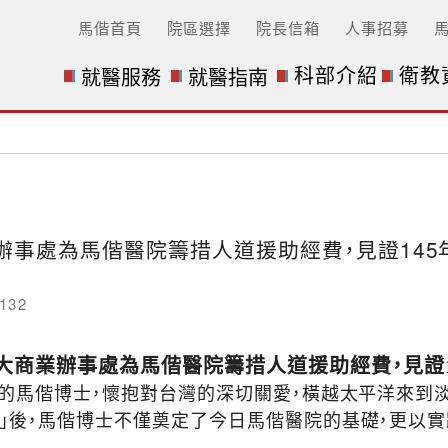
馬偕首頁
院區選擇
院長信箱
人事招募
科部介紹
衛教
就醫服務
就醫指南
辦事處為馬偕醫院籌措人道援助經費，見證145
132
大商業辦事處為馬偕醫院籌措人道援助經費，見證1
省的馬偕博士，懷抱對台灣的深切關愛，橫越太平洋來到
醫館」後，馬偕博士不僅奠定了今日馬偕醫院的基礎，更以實