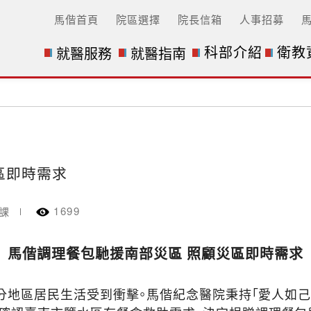
馬偕首頁
院區選擇
院長信箱
人事招募
科部介紹
衛教
就醫服務
就醫指南
區即時需求
1699
課
馬偕調理餐包馳援南部災區 照顧災區即時需求
地區居民生活受到衝擊。馬偕紀念醫院秉持「愛人如己