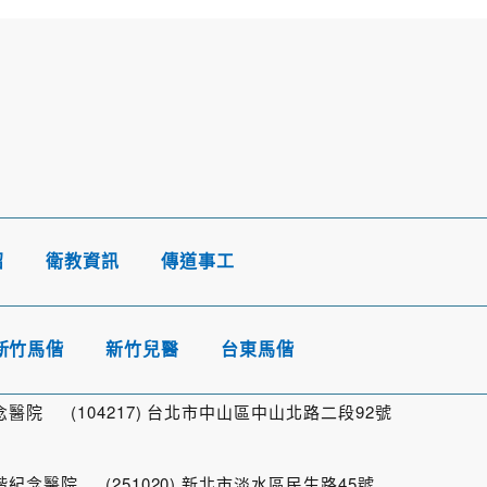
紹
衛教資訊
傳道事工
新竹馬偕
新竹兒醫
台東馬偕
院 (104217) 台北市中山區中山北路二段92號
念醫院 (251020) 新北市淡水區民生路45號