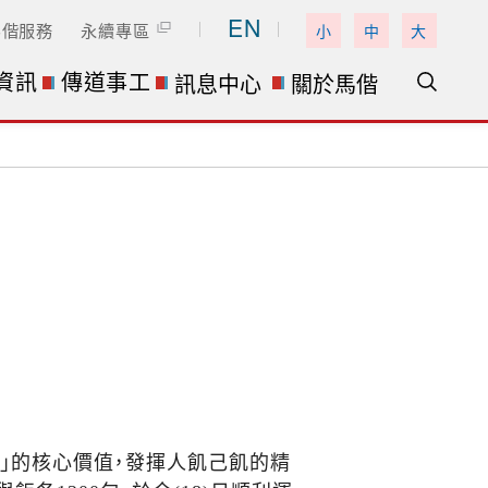
EN
馬偕服務
永續專區
小
中
大
資訊
傳道事工
訊息中心
關於馬偕
」的核心價值，發揮人飢己飢的精