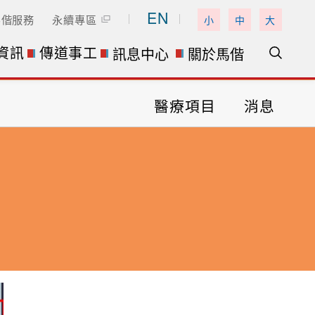
EN
馬偕服務
永續專區
小
中
大
資訊
傳道事工
訊息中心
關於馬偕
醫療項目
消息