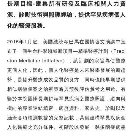
-
長期目標
匯集所有研發及臨床相關人力資
源、診斷技術與照護經驗，提供罕見疾病個人
化的醫療服務。
2015
1
年
月底，美國總統歐巴馬在國情咨文演講中宣
Preci
布了一個生命科學領域新項目—精準醫療計劃（
sion Medicine Initiative
），該計劃的宗旨為使醫療
更個人化，因此，個人化醫療是未來醫學發展的新趨
勢，是提升醫療成效品質的良方，同時也能早期提供
相似病徵個案之治療策略與預後評估參考之用途。有
鑒於本院團隊長期耕耘罕見疾病之醫療照護，縱向與
橫向的專業連結縝密，病歷資料、家族史、診斷以及
涵蓋各項檢測數據的完整記載，具備建構罕見疾病個
人化醫療之充分條件。初階段以發展「黏多醣症病患