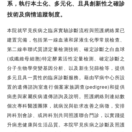
系，執行本土化、多元化、且具創新性之確診
技術及病情追蹤制度。
本院就罕見疾病之臨床實驗診斷流程與照護網絡業已
建置完備，包括第一線血液和尿液生化學常規檢查、
第二線串聯式質譜定量檢測技術、確定診斷之白血球
(
)
或纖維母細胞
特定酵素活性定量檢測、確定診斷之
分子生物學突變基因分析、以及新生兒篩檢等，提供
多元且具一貫性的臨床診斷服務。藉由罕病中心所設
(pedigree)
置的遺傳諮詢室進行個案家族調查
和提供
病患與家屬疾病遺傳諮詢及說明。照護網絡則連結數
個次專科醫護團隊，就病況與欲求改善之病徵，安排
跨科別會診、或跨科別共同照護聯合門診，以實踐提
升病患健康與生活品質。本院罕見疾病之診斷及照護