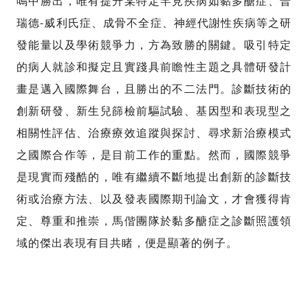
鳴中勝出，唯有提升某特定罕見疾病如黏多醣症、普
-
瑞德
威利氏症、成骨不全症、神經代謝性疾病等之研
發能量以及學術競爭力，方為致勝的關鍵。吸引特定
的病人就診和擬定且實踐具前瞻性主題之具體研發計
畫是邁入國際舞台，且勝出的不二法門。診斷技術的
創新研發、新生兒篩檢前驅試驗、基因型和表現型之
相關性評估、治療療效追蹤與探討、尋求新治療模式
之國際合作等，是目前工作的重點。然而，國際競爭
是現實而殘酷的，唯有繼續不斷地提出創新的診斷技
術或治療方法、以及發表國際期刊論文，才會獲得肯
定、尊重和推崇，馬偕團隊於黏多醣症之診斷照護領
域的傑出表現有目共睹，便是顯著的例子。