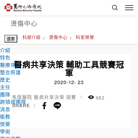
燙傷中心
首頁
科部介紹
燙傷中心
科室榮譽
選單
介紹
特色
醫病共享決策 輔助工具競賽冠
醫療項目
軍
整合照護
歷史
2020-12- 23
主任
團隊
馬偕醫院 醫病共享決策 競賽
682
跨領域團隊
Facebook
Line
SHARE
消息
衛教
榮譽
學術