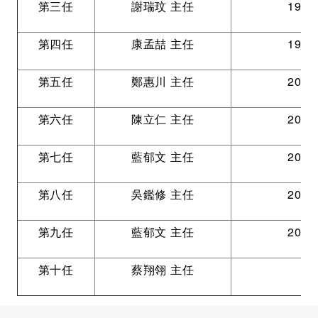
第三任
謝瑞玟 主任
1989
第四任
康孟喆 主任
1997
第五任
鄭惠川 主任
2001
第六任
陳立仁 主任
2009
第七任
藍郁文 主任
2013
第八任
吳鑑修 主任
2017
第九任
藍郁文 主任
2021
第十任
蔡翔翎 主任
2