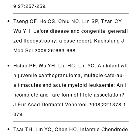
9;27:257-259.
Tseng CF, Ho CS, Chiu NC, Lin SP, Tzan CY,
Wu YH. Lafora disease and congenital generali
zed lipodystrophy: a case report. Kaohsiung J
Med Sci 2009;25:663-668.
Hsiao PF, Wu YH, Liu HC, Lin YC. An infant wit
h juvenile xanthogranuloma, multiple cafe-au-l
ait macules and acute myeloid leukaemia: An i
ncomplete and rare form of triple association?
J Eur Acad Dermatol Venereol 2008;22:1378-1
379.
Tsai TH, Lin YC, Chen HC, Infantile Chondrode