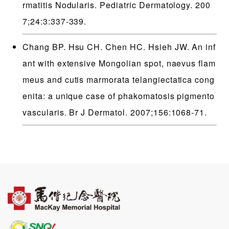
rmatitis Nodularis. Pediatric Dermatology. 200
7;24:3:337-339.
Chang BP. Hsu CH. Chen HC. Hsieh JW. An inf
ant with extensive Mongolian spot, naevus flam
meus and cutis marmorata telangiectatica cong
enita: a unique case of phakomatosis pigmento
vascularis. Br J Dermatol. 2007;156:1068-71.