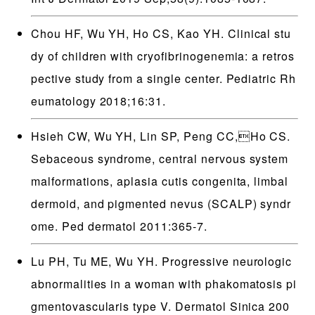
Chou HF, Wu YH, Ho CS, Kao YH. Clinical stu
dy of children with cryofibrinogenemia: a retros
pective study from a single center. Pediatric Rh
eumatology 2018;16:31.
Hsieh CW, Wu YH, Lin SP, Peng CC,Ho CS.
Sebaceous syndrome, central nervous system
malformations, aplasia cutis congenita, limbal
dermoid, and pigmented nevus (SCALP) syndr
ome. Ped dermatol 2011:365-7.
Lu PH, Tu ME, Wu YH. Progressive neurologic
abnormalities in a woman with phakomatosis pi
gmentovascularis type V. Dermatol Sinica 200