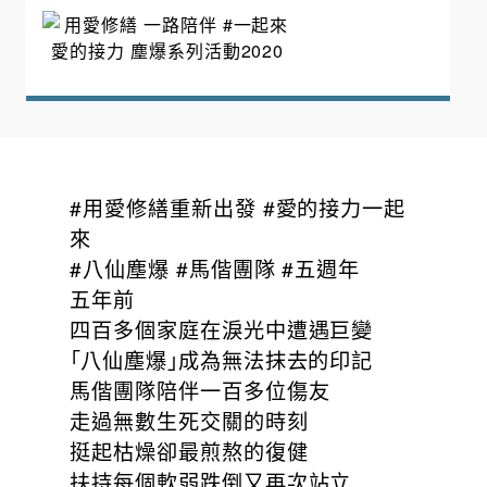
#用愛修繕重新出發 #愛的接力一起
來
#八仙塵爆 #馬偕團隊 #五週年
五年前
四百多個家庭在淚光中遭遇巨變
「八仙塵爆」成為無法抹去的印記
馬偕團隊陪伴一百多位傷友
走過無數生死交關的時刻
挺起枯燥卻最煎熬的復健
扶持每個軟弱跌倒又再次站立