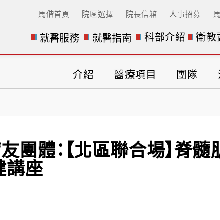
馬偕首頁
院區選擇
院長信箱
人事招募
科部介紹
衛教
就醫服務
就醫指南
介紹
醫療項目
團隊
病友團體：【北區聯合場】脊髓
健講座