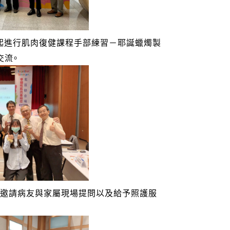
起進行肌肉復健課程手部練習－耶誕蠟燭製
交流。
，邀請病友與家屬現場提問以及給予照護服