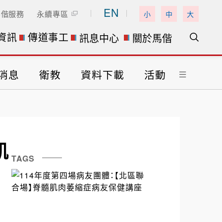
EN
馬偕服務
永續專區
小
中
大
資訊
傳道事工
訊息中心
關於馬偕
消息
衛教
資料下載
活動
肌
TAGS