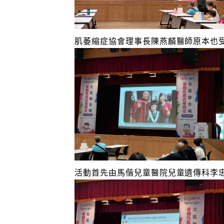
肌萎縮症協會理事長陳燕麟醫師原本也受
活動首先由馬偕兒童醫院兒童遺傳科李