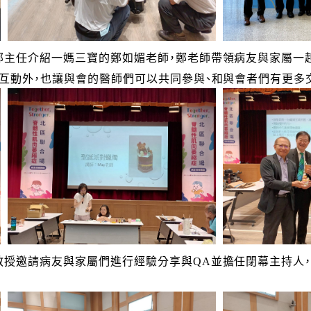
部主任介紹一媽三寶的鄭如媚老師，鄭老師帶領病友與家屬一
互動外，也讓與會的醫師們可以共同參與、和與會者們有更多
教授邀請病友與家屬們進行經驗分享與QA並擔任閉幕主持人