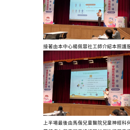
接著由本中心楊佩蓉社工師介紹本照護
上半場最後由馬偕兒童醫院兒童神經科