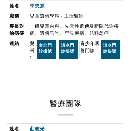
李忠霖
兒童遺傳學科 ‧ 主治醫師
一般兒童內科、先天性遺傳及新陳代謝疾
病、遺傳諮詢、罕見疾病、兒科急症
兒
青少年親
台北門
淡水門
淡水門
科
善門診 :
診掛號
診掛號
診掛號
:
醫療團隊
莊志光