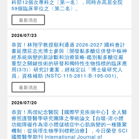
科部12個次專科之〔第一名〕，同時亦高居全院
59個臨床單位之〔第二名〕。
最新消息
2026/07/23
恭賀！林翔宇教授順利通過 2026-2027 國科會計
畫延攬莊志光博士參與〔開發黏多醣症併發中樞神
經系統病變的新診斷和治療策略-鑑別黏多醣症嚴
重型之關鍵技術的研發和獨特性生物指標的臨床應
用(3/3)〕研究計畫案，經核定以「博士級研究人
員」資格補助 (NSTC-115-2811-B-195-001)。
最新消息
2026/07/20
恭賀！馬偕紀念醫院【國際罕見疾病中心】全人醫
療照護暨醫學研究團隊之學術論文【自噬-溶小體
功能障礙作為溶小體儲積症中心肌病變的一種匯聚
機制：從病理生物學到標靶治療】，今日榮登 SCI
國際醫學期刊 International Journal of