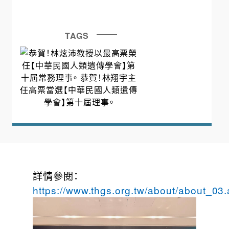
TAGS
詳情參閱：
https://www.thgs.org.tw/about/about_03