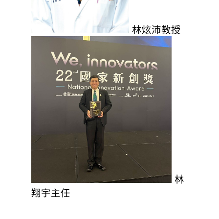
林炫沛教授
林
翔宇主任