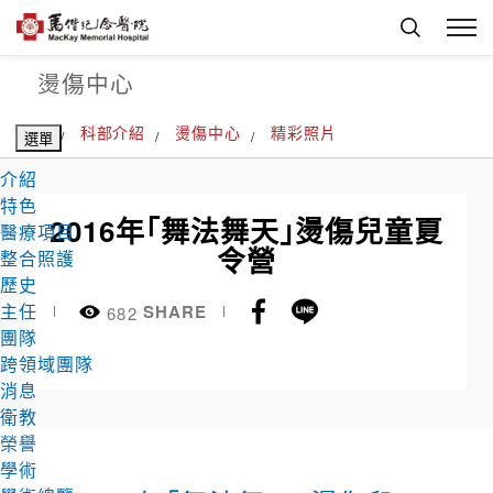
燙傷中心
首頁
科部介紹
燙傷中心
精彩照片
選單
介紹
特色
2016年「舞法舞天」燙傷兒童夏
醫療項目
令營
整合照護
歷史
Facebook
Line
主任
SHARE
682
團隊
跨領域團隊
消息
衛教
榮譽
學術