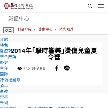
燙傷中心
首頁
科部介紹
燙傷中心
精彩照片
選單
介紹
特色
2014年「擊時響樂」燙傷兒童夏
醫療項目
令營
整合照護
歷史
Facebook
Line
主任
SHARE
682
團隊
跨領域團隊
消息
衛教
榮譽
學術