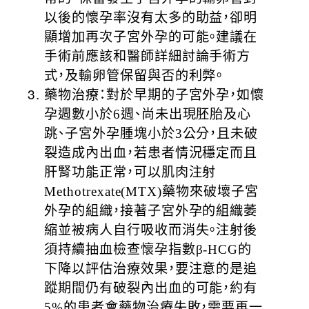
以後的懷孕率沒有太多的助益，卻明
顯增加再次子宮外孕的可能。建議在
手術前應該和醫師詳細討論手術方
式，及輸卵管保留與否的利弊。
藥物治療：對於早期的子宮外孕，如懷
孕週數小於6週、尚未出現胚胎及心
跳、子宮外孕腫塊小於3公分，且未破
裂造成內出血，若患者情況穩定而且
肝腎功能正常，可以肌肉注射
Methotrexate(MTX)藥物來破壞子宮
外孕的組織，接著子宮外孕的組織萎
縮並被病人自行吸收而消失。注射後
須持續抽血檢查懷孕指數β-HCG的
下降以評估治療效果，要注意的是追
蹤期間仍有破裂內出血的可能，約有
5%的患者會藥物治療失敗，需要再一