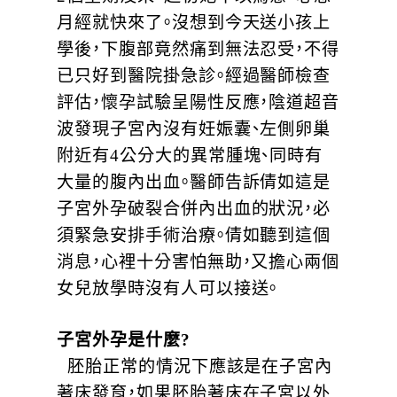
月經就快來了。沒想到今天送小孩上
學後，下腹部竟然痛到無法忍受，不得
已只好到醫院掛急診。經過醫師檢查
評估，懷孕試驗呈陽性反應，陰道超音
波發現子宮內沒有妊娠囊、左側卵巢
附近有4公分大的異常腫塊、同時有
大量的腹內出血。醫師告訴倩如這是
子宮外孕破裂合併內出血的狀況，必
須緊急安排手術治療。倩如聽到這個
消息，心裡十分害怕無助，又擔心兩個
女兒放學時沒有人可以接送。
子宮外孕是什麼?
胚胎正常的情況下應該是在子宮內
著床發育，如果胚胎著床在子宮以外