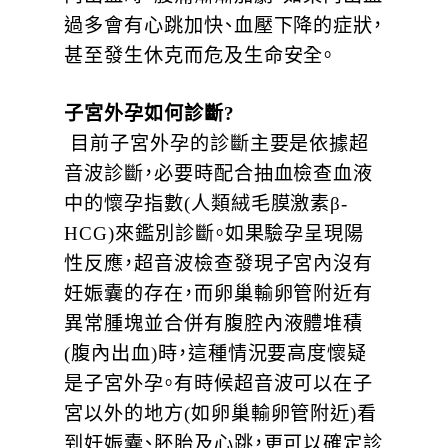
過多會有心跳加快、血壓下降的症狀，
甚至發生休克而危及生命安全。
子宮外孕如何診斷?
目前子宮外孕的診斷主要是依據超
音波診斷，必要時配合抽血檢查血液
中的懷孕指數(人類絨毛膜激素β-
HCG)來鑑別診斷。如果驗孕呈現陽
性反應，超音波檢查發現子宮內沒有
妊娠囊的存在，而卵巢輸卵管附近有
異常腫塊並合併有腹腔內液體堆積
(腹內出血)時，這種情況要高度懷疑
是子宮外孕。有時候超音波可以在子
宮以外的地方(如卵巢輸卵管附近)看
到妊娠囊、胚胎及心跳，更可以確定診