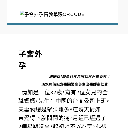
子宮外
孕
節錄自「婦產科常見病症與保健百科
」
淡水馬偕紀念醫院婦產部主治醫師翁仕賢
倩如是一位32歲，育有2位女兒的全
職媽媽，先生在中國的台商公司上班，
夫妻倆總是聚少離多。這幾天倩如一
直覺得下腹悶悶的痛，月經已經過了
2個星期沒來，起初她不以為意，心想