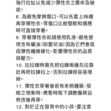
強行拉扯以免減少彈性衣之壽命及破
皮。
8. 為避免摩擦傷口，可以先套上絲襪
再穿彈性衣，等傷口比較堅軔和適應
時可直接穿著。
9. 穿著彈性衣前請使用乳液、避免使
用含有蠟油（如嬰兒油）因為它們會造
成彈性纖維硬化，影響彈性衣的品質
與壓力。
10. 拉拉鍊時需先把拉鍊兩邊先拉靠
近再把拉鍊拉上，否則拉鍊很容易壞
掉。
11. 彈性衣穿著後若有末梢腫脹、發
紺之現象時，應暫時取下請教醫師且
修改後再穿。
12. 對於正在發育中的小孩，要注意