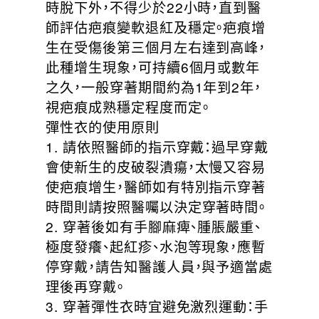
時脫下外，不得少於22小時，直到醫
師評估疤痕變軟退紅及穩定。疤痕增
生在受傷後第三個月左右達到高峰，
此種增生現象，可持續6個月或數年
之久，一般穿著期間約為1年到2年，
視疤痕成熟穩定程度而定。
彈性衣的使用原則
1. 請依照醫師的指示穿戴：過早穿戴
會使新生的皮破裂潰瘍，太慢又容易
使疤痕增生，醫師如有特別指示穿著
時間則請按照醫囑以決定穿著時間。
2. 穿著後如有手腳麻痺、腫脹嚴重、
極度發癢、起紅疹、水泡等現象，應暫
停穿戴，請告知醫護人員，與予適當處
理後再穿戴。
3. 穿著彈性衣時宜避免激烈運動：手