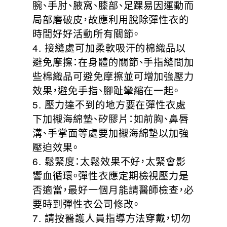
腕、手肘、腋窩、膝部、足踝易因運動而
局部磨破皮，故應利用脫除彈性衣的
時間好好活動所有關節。
4. 接縫處可加柔軟吸汗的棉織品以
避免摩擦：在身體的關節、手指縫間加
些棉織品可避免摩擦並可增加強壓力
效果，避免手指、腳趾攣縮在一起。
5. 壓力達不到的地方要在彈性衣處
下加襯海綿墊、矽膠片：如前胸、鼻唇
溝、手掌面等處要加襯海綿墊以加強
壓迫效果。
6. 鬆緊度：太鬆效果不好，太緊會影
響血循環。彈性衣應定期檢視壓力是
否適當，最好一個月能請醫師檢查，必
要時到彈性衣公司修改。
7. 請按醫護人員指導方法穿戴，切勿